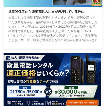
漁業関係者から衛星電話の注文が急増している理由
漁業における衛星電話の重要性とその導入 近年、普段使用して
いた漁業無線から、衛星電話へ切り替える漁業関係者が急増して
います。 その理由は、2021年6月と2022年4月に北海道・知床
半島沖で発生した、乗客乗員計26人が乗った観光船「KAZU
Ⅰ（カズ ワン）」の沈没事故が大きく関係しています。 沈没事故
が起きる数日前、船長が通信手段を衛星電話から携帯電話へと切
り替えていたことが判明しています。 結果として、それが大き
な事故の原因となってしまったのである。 事故現場周辺は、携
帯電話が圏外となっていたため、命 ...