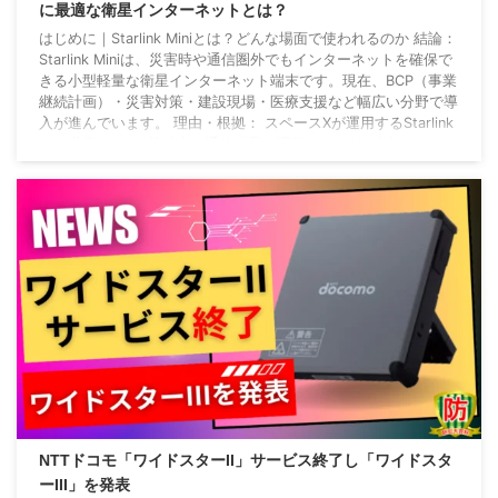
に最適な衛星インターネットとは？
はじめに｜Starlink Miniとは？どんな場面で使われるのか 結論：
Starlink Miniは、災害時や通信圏外でもインターネットを確保で
きる小型軽量な衛星インターネット端末です。現在、BCP（事業
継続計画）・災害対策・建設現場・医療支援など幅広い分野で導
入が進んでいます。 理由・根拠： スペースXが運用するStarlink
は、世界で5000基以上の通信衛星を運用（2025年時点）
Starlink Miniは、重量約1.1kgで設置も数分、どこでも高速インタ
ーネットが利用可能 地上インフラに依存 ...
NTTドコモ「ワイドスターII」サービス終了し「ワイドスタ
ーIII」を発表