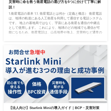
災害時に命を救う衛星電話の選び方を5つに分けて丁寧に解
説！
1.衛星電話の基本 1.1. 衛星電話とは何か（定義と概念） 衛星電話
は、地球の軌道にある人工衛星を利用して通信する電話システム
です。 地上の基地局ではなく、宇宙にある衛星を通信の中継点
として使用します。 これにより、地球のどの地域でも通信が可
能になるため、衛星電話は、山岳地帯や海上、災害時など通常の
携帯電話の電波が届かない場所で特に役立ちます。 この汎用性
の高さが衛星電話の主な特徴であり、携帯電話や無線機との大き
な違いで需要が高まっている理由です。 1.2. 衛星電話の仕組み
と機能 衛星電話は、通信衛星 ...
【法人向け】Starlink Miniの導入ガイド｜BCP・災害対策