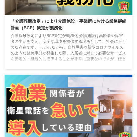
「介護報酬改定」により介護施設・事業所における業務継続
計画（BCP）策定が義務化
介護報酬改定によりBCP策定が義務化 介護施設は高齢者や障害
者の生活を支え、安全な環境を提供する場所として、社会に不可
欠な存在です。 しかしながら、自然災害や新型コロナウイルス
のような緊急事態が発生した際、入居者に対して必要なサービス
を安定的・継続的に提供することが非常に重要なのですが、ほと
んどの施設が対策できていないのが現状でした。 そのため、こ
のような状況に備えるためにも、令和3年度の「介護報酬改定」
により業務継続計画（BCP）策定が義務化されたのです。 本記
事では、介護施設におけるBCPの重要性と具 ...