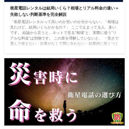
衛星電話レンタルは結局いくら？相場とリアル料金の違い＋
失敗しない判断基準を完全解説
「衛星電話レンタルって高いのか安いのか分からない」「相場は
見たけど、結局いくらかかるの？」 ここで止まってる人、多い
です。 結論から言うと、ネットで見る“相場”と、実際に使う“リ
アルな料金”は別物です。 この差を理解していないと、 ・安さで
選んで使えない・在庫がなくて間に合わない・結果的に高くつく
このパターンにハマります。 この記事では、「相場とリアルの
違い」から最適な選び方まで一発で判断できる状態を作ります。
この記事を読めば、自分が“レンタルすべきかどうか”がその場で
判断できます。 ① 結論｜レンタ ...