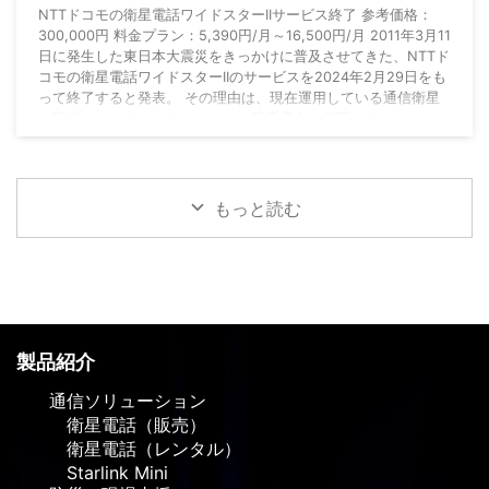
NTTドコモの衛星電話ワイドスターIIサービス終了 参考価格：
300,000円 料金プラン：5,390円/月～16,500円/月 2011年3月11
日に発生した東日本大震災をきっかけに普及させてきた、NTTド
コモの衛星電話ワイドスターIIのサービスを2024年2月29日をも
って終了すると発表。 その理由は、現在運用している通信衛星
の設備においてソーラーパネルの発電電力の低下しているため、
現在はサービスに影響はないそうだが、衛星電話（ワイドスター
II）が使用しにくくなる可能性があるとのこと。 現在はサービス
...
もっと読む
製品紹介
通信ソリューション
衛星電話（販売）
衛星電話（レンタル）
Starlink Mini