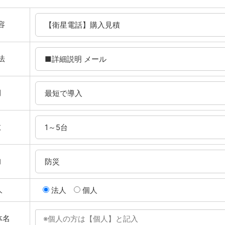
容
法
期
数
的
人
法人
個人
体名