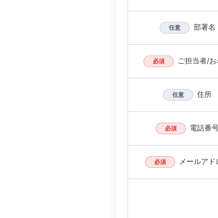
部署名
任意
ご担当者/お
必須
住所
任意
電話番
必須
メールアド
必須