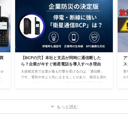
も減
のリスクは “通信断絶”。本記事では、BCP担当者の方に
末
加し
向けて、災害時でも“最後までつながる”通信手段＝
に
４
Iridium 9555 の導入メリットを解説します。 H2-1. BCP
ど
コン
における通信手段の重要性 災害時に最優先されるのは
し
は登
以下の3点です。 人命の保護・ ...
信
法
買
【BCPの穴】本社と支店が同時に通信断した
ア
ら？企業が今すぐ衛星電話を導入すべき理由
ス
分か
大規模災害で企業が最も打撃を受けるのは 「通信断」
第
す。
です。電気や水より先に止まることがあり、復旧も遅れ
わ
急性
がち。それにもかかわらず、“本社と支店が同時に落ち
去
ン
る” という重大リスクを想定したBCPが十分ではない企
て
して
業が多いのが実情です。 この穴を最も確実に埋める手
ス
ブ
段が、地上インフラに依存しない「衛星電話」 です。
し
で
■なぜ通信断は企業にとって最も危険なのか 地上通信
置
もっと読む
の内
は、基地局・光ケーブル・電力設備など、複数の設備が
の
ンタ
連携して初めて成立します。つまり どこか1つが停止す
す
.
るだけで通信全体が止まる “一点障害構造” です。 ...
故