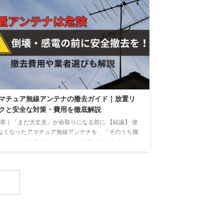
「Starlink Mini」が、ついに法人契約にも対応。これ
より、BCP（事業継続計画）や災害支援、建設現場な
での“確実な通信”を実現する新たな選択肢が誕生しま
た。 本記事では、Starlink Miniの仕様、料金体系、通
品質、設置手順、他モデルとの比較、導入事例まで、
人利用に必要な情報を ...
マチュア無線アンテナの撤去ガイド｜放置リ
クと安全な対策・費用を徹底解説
1章｜「まだ大丈夫」が命取りになる前に 【結論】 使
なくなったアマチュア無線アンテナを、「そのうち撤
しよう」と放置していませんか？ 実はそのままにし
おくことで、倒壊や感電など、重大事故につながるリ
クがあります。 老朽化が進む前に、専門業者に依頼
て安全に撤去することが最も確実です。 【根拠】 設
から20年以上が経過したアンテナでは、支柱やボルト
腐食が進み、台風や積雪で倒壊する危険性が高まりま
。 国土交通省の報告によると、老朽化設備の落下事
が全国で多発しており、アンテナや看板がその代表例