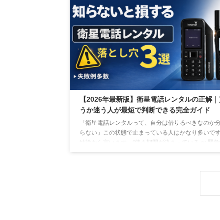
年から令和２年までの間は、発生件数、遭難者数と
少傾向であったが、昨年から増加に転じ、今年も増
た。 引用：警察庁生活安全局生活安全企画課（令和
年夏期(7月～8月)における山岳遭難の概況） 地図と
パスを使いこなすテクニック地図とコンパスの使用
山に ...
【2026年最新版】衛星電話レンタルの正解｜
うか迷う人が最短で判断できる完全ガイド
「衛星電話レンタルって、自分は借りるべきなのか
らない」この状態で止まっている人はかなり多いで
結論から言います。“使う期間が決まっている or 緊
があるならレンタル一択”です。 ただし、・どのプラ
を選ぶか・どの業者を選ぶか・購入との違いを理解
いるか ここを間違えると、無駄なコスト・通信トラ
ル・現場で使えないリスクに直結します。 この記事
は、判断→比較→行動まで一気に進める実務ベース
容だけに絞って解説します。 ① 結論｜衛星電話レ
ルが最適な人 衛星電話は「使う期間」と「用途」で ..