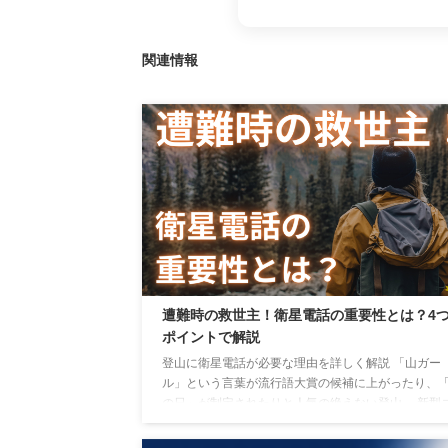
関連情報
遭難時の救世主！衛星電話の重要性とは？4
ポイントで解説
登山に衛星電話が必要な理由を詳しく解説 「山ガー
ル」という言葉が流行語大賞の候補に上がったり、
の日」が制定されたりと人気の絶えない登山。 新型
ロナウイルスが流行した間は、登山人口は減少傾向
ったが、落ち着くとともに再燃。 それに伴い、平成3