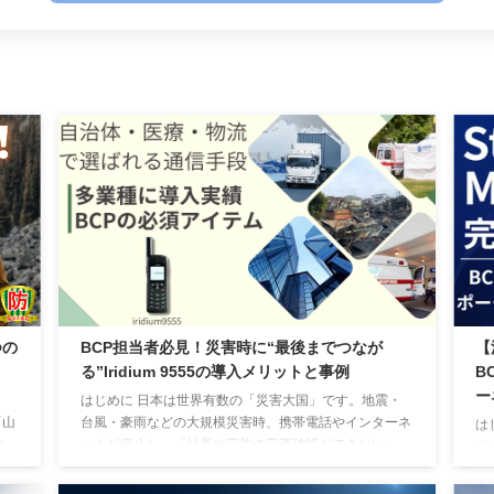
つの
BCP担当者必見！災害時に“最後までつなが
【
る”Iridium 9555の導入メリットと事例
B
ー
はじめに 日本は世界有数の「災害大国」です。地震・
「山
台風・豪雨などの大規模災害時、携帯電話やインターネ
は
コ
ットが停止し、「社員や家族の安否確認ができない」
ラ
にあ
「取引先への連絡が取れない」といった問題が繰り返し
の
0
発生してきました。 事業継続計画（BCP）における最大
S