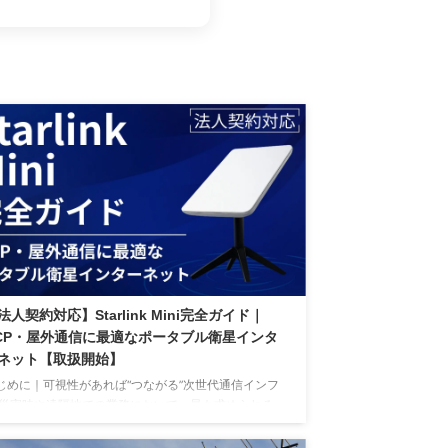
法人契約対応】Starlink Mini完全ガイド｜
CP・屋外通信に最適なポータブル衛星インタ
ネット【取扱開始】
じめに｜可視性があれば“つながる”次世代通信インフ
 災害時や遠隔地での業務において、最も求められる
は「確実につながる通信手段」です。2025年、
paceXが提供するポータブル型衛星インターネット端