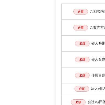
ご相談内
必須
ご案内方
必須
導入時
必須
導入台
必須
使用目
必須
法人/個
必須
会社名/団
必須