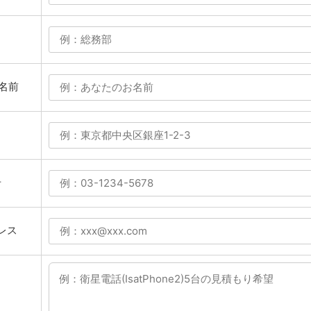
名前
号
レス